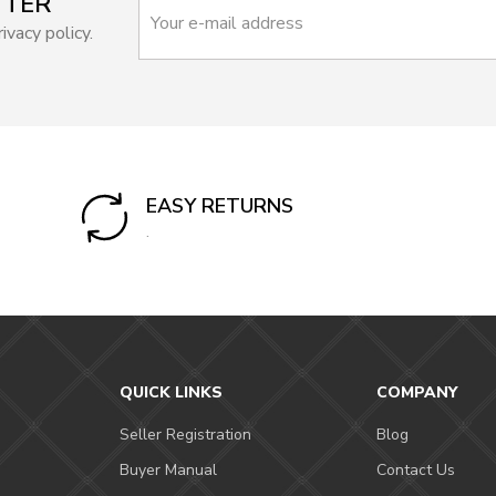
TTER
ivacy policy.
EASY RETURNS
.
QUICK LINKS
COMPANY
Seller Registration
Blog
Buyer Manual
Contact Us