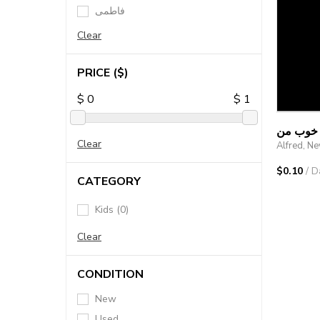
فاطمی
Clear
PRICE
($)
$
0
$
1
ی خوب من
Clear
Alfred, N
$0.10
/ D
CATEGORY
Kids (0)
Clear
CONDITION
New
Used