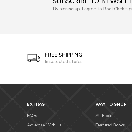
SUBSCRIBE TO NEWSLE
By signing up, I agree to BookCheh’s pr
FREE SHIPPING
In selected stores
EXTRAS
WAY TO SHOP
FAQs
All Books
Advertise With Us
Featured Books