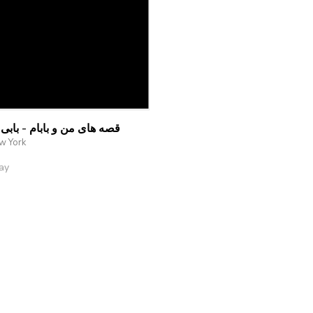
قصه های من و بابام - باب
ew York
ay