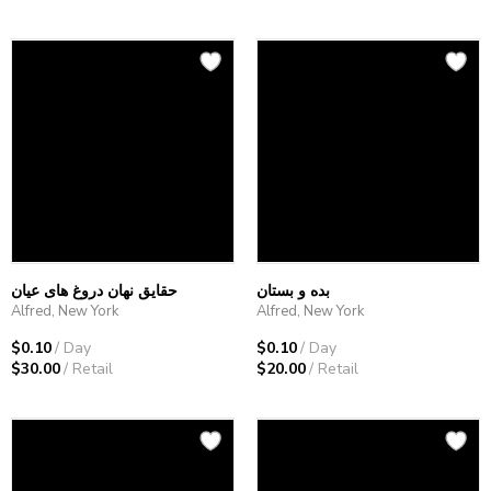
بده و بستان
حقایق نهان دروغ های عیان
Alfred, New York
Alfred, New York
$0.10
/ Day
$0.10
/ Day
$30.00
/ Retail
$20.00
/ Retail