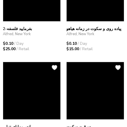
پیاده روی و سکوت در زمانه هیاهو
بفرمایید فلسفه-2
Alfred, New York
Alfred, New York
$0.10
/ Day
$0.10
/ Day
$25.00
/ Retail
$15.00
/ Retail
دو قرن سکوت
اندر مزایای تنبلی